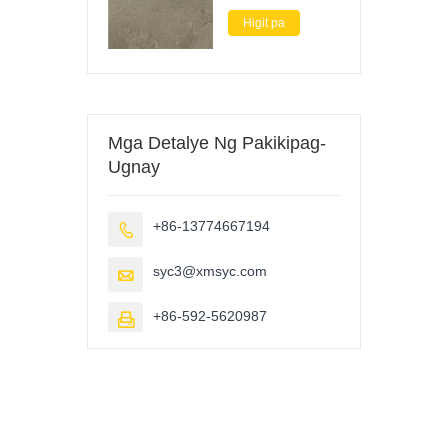
Wall
Higit pa
Mga Detalye Ng Pakikipag-
Ugnay
+86-13774667194

syc3@xmsyc.com

+86-592-5620987
