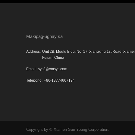
Makipag-ugnay sa
Address:
Unit 2B, Moufu Bldg, No. 17, Xiangxing 1st Road, Xiame
Fujian, China
Email:
syc3@xmsyc.com
Telepono:
+86-13774667194
Copyright by © Xiamen Sun Young Corporation.