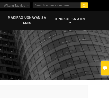

Wikang Tagalog

MAKIPAG-UGNAYAN SA
TUNGKOL SA ATIN
AMIN
