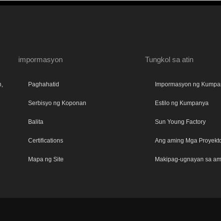
impormasyon
Tungkol sa atin
n,
Paghahatid
Impormasyon ng Kumpa
Serbisyo ng Koponan
Estilo ng Kumpanya
Balita
Sun Young Factory
Certifications
Ang aming Mga Proyekt
Mapa ng Site
Makipag-ugnayan sa am