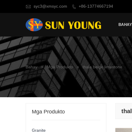
syc3@xmsyc.com
+86-13774667194


BAHA
Bahay
>
Mga Produkto
>
thala beige limestone
tha
Mga Produkto
Granite