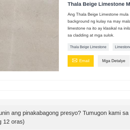
Thala Beige Limestone M
Ang Thala Beige Limestone mula s
background ng kulay na may malak
limestone na ito ay klasikal na ini
sa cladding at mga sulok.
Thala Beige Limestone
Limeston

Email
Mga Detalye
unin ang pinakabagong presyo? Tumugon kami sa l
g 12 oras)