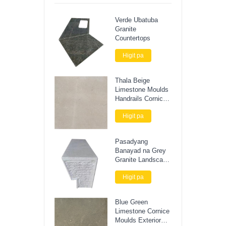
Verde Ubatuba
Granite
Countertops
Higit pa
Thala Beige
Limestone Moulds
Handrails Cornice
Stone
Higit pa
Pasadyang
Banayad na Grey
Granite Landscape
Stone Bench
Higit pa
Blue Green
Limestone Cornice
Moulds Exterior