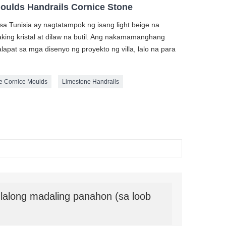
oulds Handrails Cornice Stone
a Tunisia ay nagtatampok ng isang light beige na
ing kristal at dilaw na butil. Ang nakamamanghang
lalapat sa mga disenyo ng proyekto ng villa, lalo na para
e Cornice Moulds
Limestone Handrails
along madaling panahon (sa loob