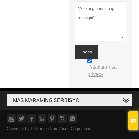
Ipasa
Patakaran sa
privacy
MAS MARAMING SERBISYO








Copyright by © Xiamen Sun Young Corporation.