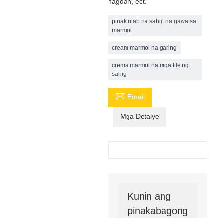
hagdan, ect.
pinakintab na sahig na gawa sa
marmol
cream marmol na garing
crema marmol na mga tile ng
sahig

Email
Mga Detalye
Kunin ang
pinakabagong