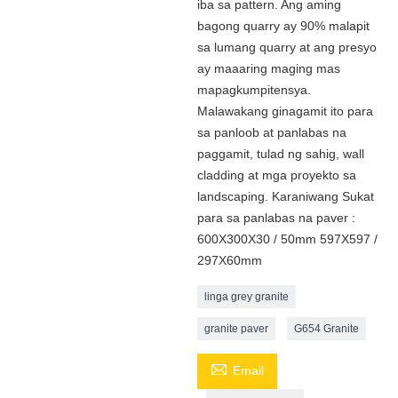
iba sa pattern. Ang aming
bagong quarry ay 90% malapit
sa lumang quarry at ang presyo
ay maaaring maging mas
mapagkumpitensya.
Malawakang ginagamit ito para
sa panloob at panlabas na
paggamit, tulad ng sahig, wall
cladding at mga proyekto sa
landscaping. Karaniwang Sukat
para sa panlabas na paver :
600X300X30 / 50mm 597X597 /
297X60mm
linga grey granite
granite paver
G654 Granite

Email