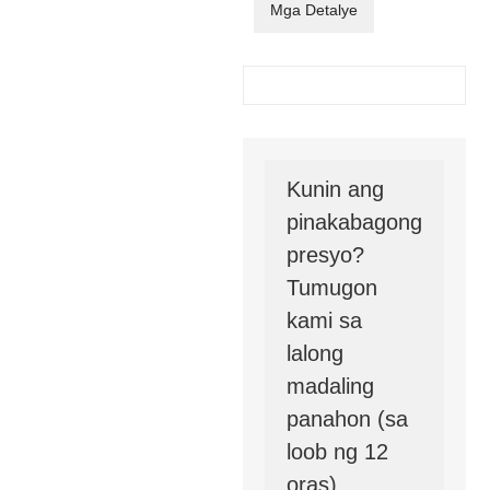
Mga Detalye
Kunin ang
pinakabagong
presyo?
Tumugon
kami sa
lalong
madaling
panahon (sa
loob ng 12
oras)